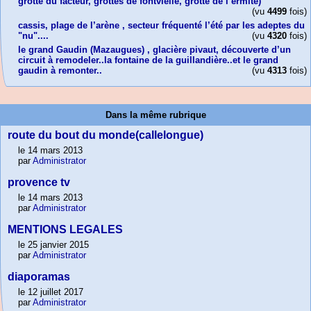
grotte du facteur, grottes de fontvielle, grotte de l’ermite)
(vu
4499
fois)
cassis, plage de l’arène , secteur fréquenté l’été par les adeptes du
"nu"....
(vu
4320
fois)
le grand Gaudin (Mazaugues) , glacière pivaut, découverte d’un
circuit à remodeler..la fontaine de la guillandière..et le grand
gaudin à remonter..
(vu
4313
fois)
Dans la même rubrique
route du bout du monde(callelongue)
le 14 mars 2013
par
Administrator
provence tv
le 14 mars 2013
par
Administrator
MENTIONS LEGALES
le 25 janvier 2015
par
Administrator
diaporamas
le 12 juillet 2017
par
Administrator