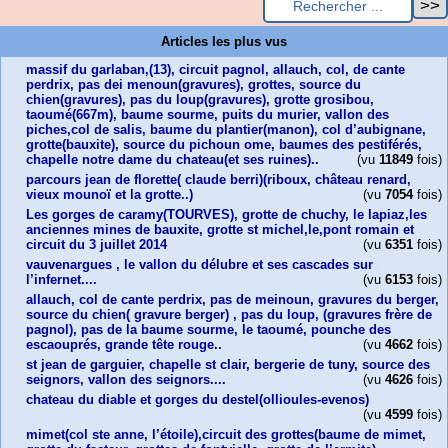
Articles les plus vus
massif du garlaban,(13), circuit pagnol, allauch, col, de cante
perdrix, pas dei menoun(gravures), grottes, source du
chien(gravures), pas du loup(gravures), grotte grosibou,
taoumé(667m), baume sourme, puits du murier, vallon des
piches,col de salis, baume du plantier(manon), col d’aubignane,
grotte(bauxite), source du pichoun ome, baumes des pestiférés,
chapelle notre dame du chateau(et ses ruines)..
(vu
11849
fois)
parcours jean de florette( claude berri)(riboux, château renard,
vieux mounoï et la grotte..)
(vu
7054
fois)
Les gorges de caramy(TOURVES), grotte de chuchy, le lapiaz,les
anciennes mines de bauxite, grotte st michel,le,pont romain et
circuit du 3 juillet 2014
(vu
6351
fois)
vauvenargues , le vallon du délubre et ses cascades sur
l’infernet....
(vu
6153
fois)
allauch, col de cante perdrix, pas de meinoun, gravures du berger,
source du chien( gravure berger) , pas du loup, (gravures frère de
pagnol), pas de la baume sourme, le taoumé, pounche des
escaouprés, grande tête rouge..
(vu
4662
fois)
st jean de garguier, chapelle st clair, bergerie de tuny, source des
seignors, vallon des seignors....
(vu
4626
fois)
chateau du diable et gorges du destel(ollioules-evenos)
(vu
4599
fois)
mimet(col ste anne, l’étoile),circuit des grottes(baume de mimet,