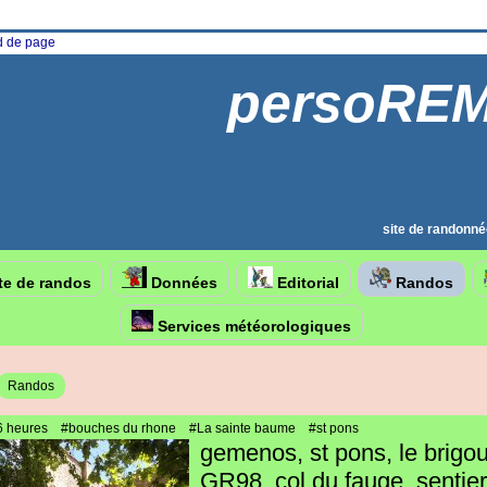
ed de page
persoRE
site de randonné
te de randos
Données
Editorial
Randos
Services météorologiques
Randos
6 heures
#bouches du rhone
#La sainte baume
#st pons
gemenos, st pons, le brigou
GR98, col du fauge, sentie