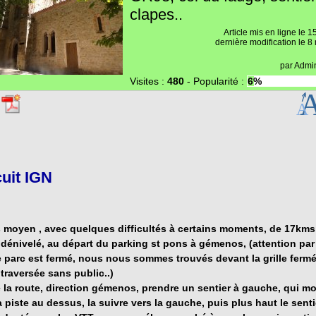
clapes..
Article mis en ligne le
15
dernière modification le 
par
Admin
Visites :
480
-
Popularité :
6%
cuit IGN
 moyen , avec quelques difficultés à certains moments, de 17kms
dénivelé, au départ du
parking st pons à gémenos
, (attention par
le parc est fermé, nous nous sommes trouvés devant la grille fermé
 traversée sans public..)
e la route, direction gémenos, prendre un sentier à gauche, qui m
a piste au dessus, la suivre vers la gauche, puis plus haut le senti