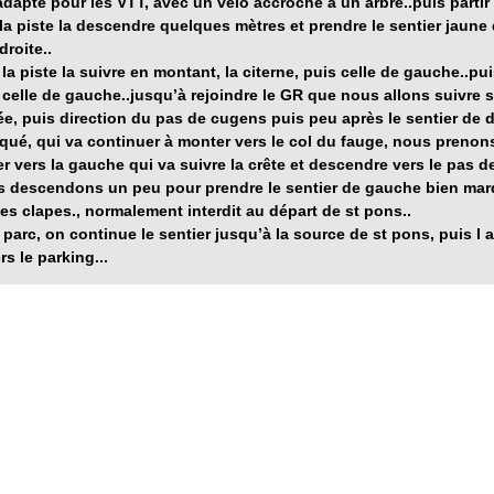
dapté pour les VTT, avec un vélo accroché à un arbre..puis partir 
la piste la descendre quelques mètres et prendre le sentier jaune 
droite..
 la piste la suivre en montant, la citerne, puis celle de gauche..pu
 celle de gauche..jusqu’à rejoindre le GR que nous allons suivre 
e, puis direction du
pas de cugens
puis peu après le sentier de d
qué, qui va continuer à monter vers le col du fauge, nous prenon
er vers la gauche qui va suivre la crête et descendre vers le pas 
 descendons un peu pour prendre le sentier de gauche bien marq
des clapes.
, normalement interdit au départ de st pons..
u parc, on continue le sentier jusqu’à la source de st pons, puis l 
rs le parking...