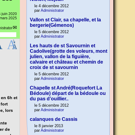
le 4 décembre 2012
par
Administrator
 juin 2020
8 mars 2025
Vallon st Clair, sa chapelle, et la
bergerie(Gémenos)
istrator
le 5 décembre 2012
par
Administrator
Les hauts de st Savournin et
Cadolive(grotte des voleurs, mont
julien, vallon de la figuière,
calvaire et château et chemin de
croix de st savournin
le 5 décembre 2012
par
Administrator
Chapelle st André(Roquefort La
Bédoule) départ de la bédoule ou
 en 6h et
du pas d’ouillier..
 fort
le 5 décembre 2012
par
Administrator
e, lors
calanques de Cassis
onte
le 8 janvier 2013
er de
par
Administrator