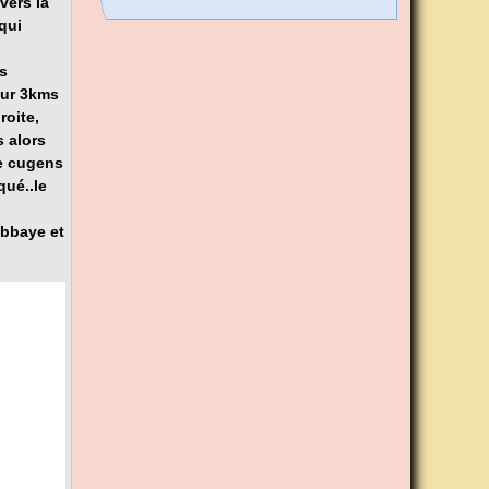
vers la
qui
is
sur 3kms
roite,
s alors
de cugens
ué..le
abbaye et