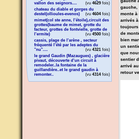
gauche a
vallon des seignors....
(vu
4629
fois)
gauche, 
chateau du diable et gorges du
monte à 
destel(ollioules-evenos)
(vu
4604
fois)
arrivés à
mimet(col ste anne, l’étoile),circuit des
grottes(baume de mimet, grotte du
toujours
facteur, grottes de fontvielle, grotte de
de monté
l’ermite)
(vu
4500
fois)
bien mar
cassis, plage de l’arène , secteur
fréquenté l’été par les adeptes du
un senti
"nu"....
(vu
4321
fois)
que nous
le grand Gaudin (Mazaugues) , glacière
sentier 
pivaut, découverte d’un circuit à
remodeler..la fontaine de la
arrivé a
guillandière..et le grand gaudin à
retour ve
remonter..
(vu
4314
fois)