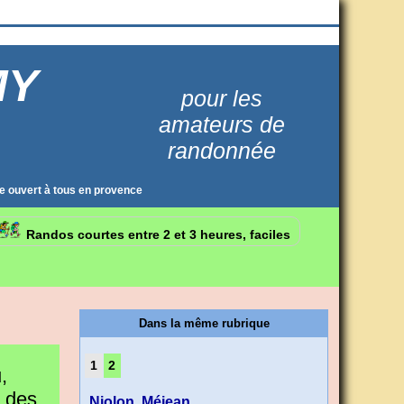
MY
pour les
amateurs de
randonnée
e ouvert à tous en provence
Randos courtes entre 2 et 3 heures, faciles
Dans la même rubrique
1
2
,
r des
Niolon, Méjean