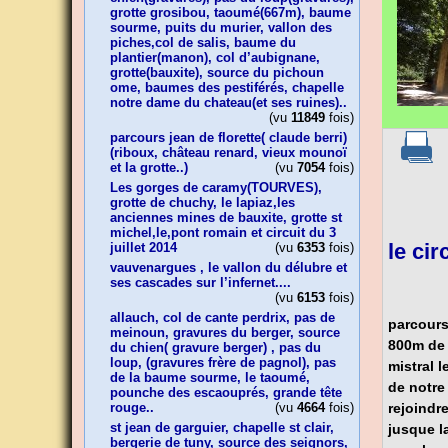
grotte grosibou, taoumé(667m), baume
sourme, puits du murier, vallon des
piches,col de salis, baume du
plantier(manon), col d’aubignane,
grotte(bauxite), source du pichoun
ome, baumes des pestiférés, chapelle
notre dame du chateau(et ses ruines)..
(vu
11849
fois)
parcours jean de florette( claude berri)
(riboux, château renard, vieux mounoï
et la grotte..)
(vu
7054
fois)
Les gorges de caramy(TOURVES),
grotte de chuchy, le lapiaz,les
anciennes mines de bauxite, grotte st
michel,le,pont romain et circuit du 3
le cir
juillet 2014
(vu
6353
fois)
vauvenargues , le vallon du délubre et
ses cascades sur l’infernet....
(vu
6153
fois)
allauch, col de cante perdrix, pas de
parcours
meinoun, gravures du berger, source
800m de 
du chien( gravure berger) , pas du
loup, (gravures frère de pagnol), pas
mistral 
de la baume sourme, le taoumé,
de notre
pounche des escaouprés, grande tête
rejoindr
rouge..
(vu
4664
fois)
st jean de garguier, chapelle st clair,
jusque l
bergerie de tuny, source des seignors,