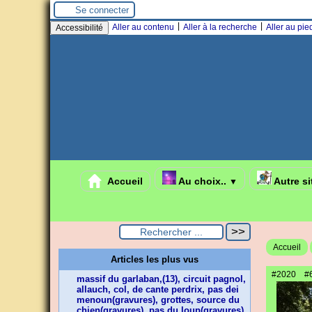
Panneau de gestion des cookies
Se connecter
|
|
Aller au contenu
Aller à la recherche
Aller au pi
Accessibilité
Accueil
Au choix..
Autre si
▼
Accueil
Articles les plus vus
#2020
#
massif du garlaban,(13), circuit pagnol,
allauch, col, de cante perdrix, pas dei
menoun(gravures), grottes, source du
chien(gravures), pas du loup(gravures),