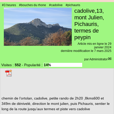
#3 heures
#bouches du rhone
#cadolive
#pichauris
cadolive,13,
mont Julien,
Pichauris,
termes de
peypin
Article mis en ligne le
29
janvier 2024
dernière modification le 7 mars 2025
par
Administrator
Visites :
552
-
Popularité :
14%
chemin de l’ortolan, cadolive, petite rando de 2h20 ,8kms600 et
349m de dénivelé, direction le mont julien, puis Pichauris, sentier le
long de la route jusqu’aux termes et piste vers cadolive