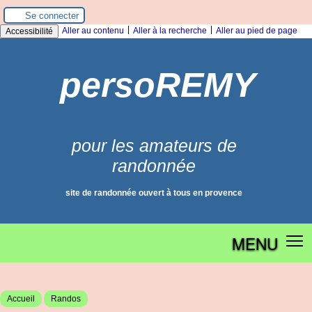
Panneau de gestion des cookies
Se connecter
|
|
Aller au contenu
Aller à la recherche
Aller au pied de page
Accessibilité
persoREMY
pour les amateurs de
randonnée
site de randonnée ouvert à tous en provence
MENU
Accueil
Randos