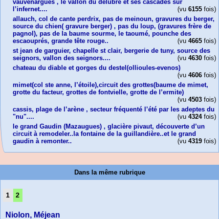
vauvenargues , le vallon du délubre et ses cascades sur
l’infernet....
(vu
6155
fois)
allauch, col de cante perdrix, pas de meinoun, gravures du berger,
source du chien( gravure berger) , pas du loup, (gravures frère de
pagnol), pas de la baume sourme, le taoumé, pounche des
escaouprés, grande tête rouge..
(vu
4665
fois)
st jean de garguier, chapelle st clair, bergerie de tuny, source des
seignors, vallon des seignors....
(vu
4630
fois)
chateau du diable et gorges du destel(ollioules-evenos)
(vu
4606
fois)
mimet(col ste anne, l’étoile),circuit des grottes(baume de mimet,
grotte du facteur, grottes de fontvielle, grotte de l’ermite)
(vu
4503
fois)
cassis, plage de l’arène , secteur fréquenté l’été par les adeptes du
"nu"....
(vu
4324
fois)
le grand Gaudin (Mazaugues) , glacière pivaut, découverte d’un
circuit à remodeler..la fontaine de la guillandière..et le grand
gaudin à remonter..
(vu
4319
fois)
Dans la même rubrique
1
2
Niolon, Méjean