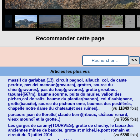
1
/
17
Recommander cette page
Articles les plus vus
massif du garlaban,(13), circuit pagnol, allauch, col, de cante
perdrix, pas dei menoun(gravures), grottes, source du
chien(gravures), pas du loup(gravures), grotte grosibou,
taoumé(667m), baume sourme, puits du murier, vallon des
piches,col de salis, baume du plantier(manon), col d’aubignane,
grotte(bauxite), source du pichoun ome, baumes des pestiférés,
chapelle notre dame du chateau(et ses ruines)..
(vu
11849
fois)
parcours jean de florette( claude berri)(riboux, château renard,
vieux mounoï et la grotte..)
(vu
7056
fois)
Les gorges de caramy(TOURVES), grotte de chuchy, le lapiaz,les
anciennes mines de bauxite, grotte st michel,le,pont romain et
circuit du 3 juillet 2014
(vu
6356
fois)