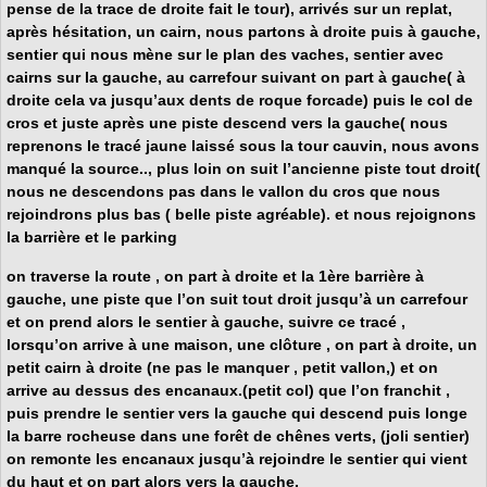
pense de la trace de droite fait le tour), arrivés sur un replat,
après hésitation, un cairn, nous partons à droite puis à gauche,
sentier qui nous mène sur le plan des vaches, sentier avec
cairns sur la gauche, au carrefour suivant on part à gauche( à
droite cela va jusqu’aux dents de roque forcade) puis le col de
cros et juste après une piste descend vers la gauche( nous
reprenons
le tracé jaune
laissé sous la tour cauvin, nous avons
manqué la source.., plus loin on suit l’ancienne piste tout droit(
nous ne descendons pas dans le vallon du cros que nous
rejoindrons plus bas ( belle piste agréable). et nous rejoignons
la barrière et le parking
on traverse la route , on part à droite et la 1ère barrière à
gauche, une piste que l’on suit tout droit jusqu’à un carrefour
et on prend alors le sentier à gauche, suivre ce tracé ,
lorsqu’on arrive à une maison, une clôture , on part à droite, un
petit cairn à droite (ne pas le manquer , petit vallon,) et on
arrive au dessus des encanaux.(petit col) que l’on franchit ,
puis prendre le sentier vers la gauche qui descend puis longe
la barre rocheuse dans une forêt de chênes verts, (joli sentier)
on remonte les encanaux jusqu’à rejoindre le sentier qui vient
du haut et on part alors vers la gauche.