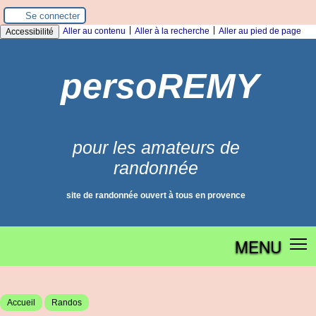
Panneau de gestion des cookies
Se connecter
|
|
Aller au contenu
Aller à la recherche
Aller au pied de page
Accessibilité
persoREMY
pour les amateurs de
randonnée
site de randonnée ouvert à tous en provence
MENU
Accueil
Randos