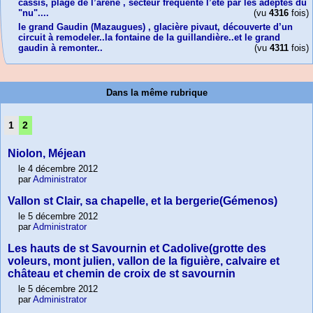
cassis, plage de l’arène , secteur fréquenté l’été par les adeptes du
"nu"....
(vu
4316
fois)
le grand Gaudin (Mazaugues) , glacière pivaut, découverte d’un
circuit à remodeler..la fontaine de la guillandière..et le grand
gaudin à remonter..
(vu
4311
fois)
Dans la même rubrique
1
2
Niolon, Méjean
le 4 décembre 2012
par
Administrator
Vallon st Clair, sa chapelle, et la bergerie(Gémenos)
le 5 décembre 2012
par
Administrator
Les hauts de st Savournin et Cadolive(grotte des
voleurs, mont julien, vallon de la figuière, calvaire et
château et chemin de croix de st savournin
le 5 décembre 2012
par
Administrator