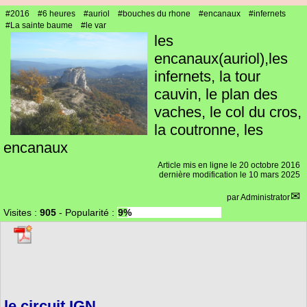
#2016
#6 heures
#auriol
#bouches du rhone
#encanaux
#infernets
#La sainte baume
#le var
les
encanaux(auriol),les
infernets, la tour
cauvin, le plan des
vaches, le col du cros,
la coutronne, les
encanaux
Article mis en ligne le
20 octobre 2016
dernière modification le 10 mars 2025
par
Administrator
Visites :
905
-
Popularité :
9%
le circuit IGN