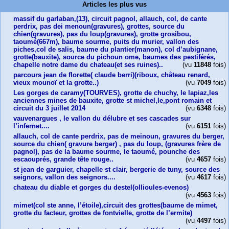
Articles les plus vus
massif du garlaban,(13), circuit pagnol, allauch, col, de cante
perdrix, pas dei menoun(gravures), grottes, source du
chien(gravures), pas du loup(gravures), grotte grosibou,
taoumé(667m), baume sourme, puits du murier, vallon des
piches,col de salis, baume du plantier(manon), col d’aubignane,
grotte(bauxite), source du pichoun ome, baumes des pestiférés,
chapelle notre dame du chateau(et ses ruines)..
(vu
11848
fois)
parcours jean de florette( claude berri)(riboux, château renard,
vieux mounoï et la grotte..)
(vu
7049
fois)
Les gorges de caramy(TOURVES), grotte de chuchy, le lapiaz,les
anciennes mines de bauxite, grotte st michel,le,pont romain et
circuit du 3 juillet 2014
(vu
6348
fois)
vauvenargues , le vallon du délubre et ses cascades sur
l’infernet....
(vu
6151
fois)
allauch, col de cante perdrix, pas de meinoun, gravures du berger,
source du chien( gravure berger) , pas du loup, (gravures frère de
pagnol), pas de la baume sourme, le taoumé, pounche des
escaouprés, grande tête rouge..
(vu
4657
fois)
st jean de garguier, chapelle st clair, bergerie de tuny, source des
seignors, vallon des seignors....
(vu
4617
fois)
chateau du diable et gorges du destel(ollioules-evenos)
(vu
4563
fois)
mimet(col ste anne, l’étoile),circuit des grottes(baume de mimet,
grotte du facteur, grottes de fontvielle, grotte de l’ermite)
(vu
4497
fois)