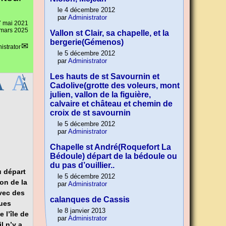
le 4 décembre 2012
par
Administrator
7 mai 2021
8 mars 2025
Vallon st Clair, sa chapelle, et la
bergerie(Gémenos)
istrator
le 5 décembre 2012
par
Administrator
Les hauts de st Savournin et
Cadolive(grotte des voleurs, mont
julien, vallon de la figuière,
calvaire et château et chemin de
croix de st savournin
le 5 décembre 2012
par
Administrator
Chapelle st André(Roquefort La
Bédoule) départ de la bédoule ou
du pas d’ouillier..
u départ
le 5 décembre 2012
ion de la
par
Administrator
avec des
calanques de Cassis
ques
le 8 janvier 2013
de
l’île de
par
Administrator
l n’y a