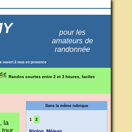
MY
pour les
amateurs de
randonnée
e ouvert à tous en provence
Randos courtes entre 2 et 3 heures, faciles
Dans la même rubrique
1
2
, la
.tour
Niolon, Méjean