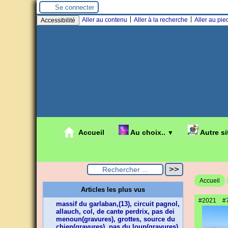
Panneau de gestion des cookies
Se connecter
|
|
Aller au contenu
Aller à la recherche
Aller au pi
Accessibilité
Accueil
Au choix..
Autre si
▼
Accueil
Articles les plus vus
#2021
#
massif du garlaban,(13), circuit pagnol,
allauch, col, de cante perdrix, pas dei
menoun(gravures), grottes, source du
chien(gravures), pas du loup(gravures),