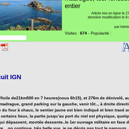
entier
Article mis en ligne le
2
dernière modification le 
par
Admin
Visites :
674
-
Popularité :
cuit IGN
fficile de21km500 en 7 heures(nous 6h15), et 276m de dénivelé, a
madrague, grand parking sur la gauche, venir tôt.., à droite direct
 du four à chaux, le sentier jaune est bien indiqué et bien tracé 
certains lieux, la partie jusqu’au
port du niel
est physique, quel
qui dépassent, montée descente..le 1er ouvrage militaire en face 
re..
, on continue, très belle vue, je ne décris pas tout le parcours, i