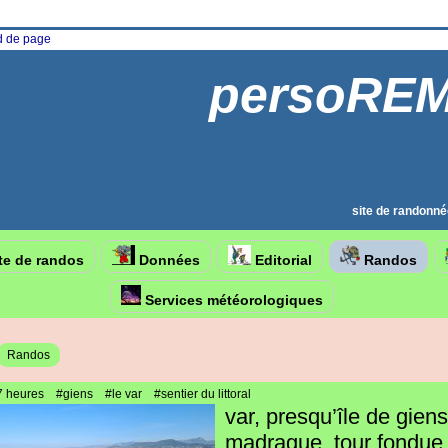
ed de page
persoRE
site de randonné
te de randos
Données
Editorial
Randos
Services météorologiques
Randos
7 heures
#giens
#le var
#sentier du littoral
var, presqu’île de giens
madrague, tour fondue.