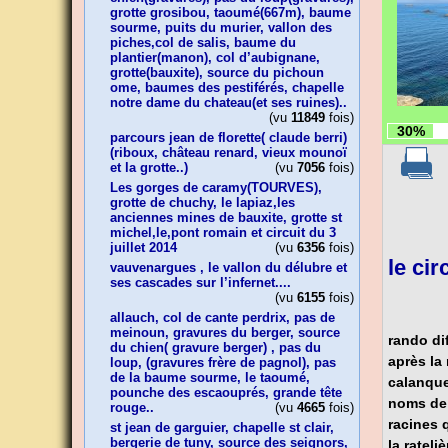
grotte grosibou, taoumé(667m), baume
sourme, puits du murier, vallon des
piches,col de salis, baume du
plantier(manon), col d’aubignane,
grotte(bauxite), source du pichoun
ome, baumes des pestiférés, chapelle
notre dame du chateau(et ses ruines)..
(vu
11849
fois)
30%
parcours jean de florette( claude berri)
(riboux, château renard, vieux mounoï
et la grotte..)
(vu
7056
fois)
Les gorges de caramy(TOURVES),
grotte de chuchy, le lapiaz,les
anciennes mines de bauxite, grotte st
michel,le,pont romain et circuit du 3
juillet 2014
(vu
6356
fois)
le cir
vauvenargues , le vallon du délubre et
ses cascades sur l’infernet....
(vu
6155
fois)
allauch, col de cante perdrix, pas de
meinoun, gravures du berger, source
rando di
du chien( gravure berger) , pas du
après la 
loup, (gravures frère de pagnol), pas
de la baume sourme, le taoumé,
calanque
pounche des escaouprés, grande tête
noms de 
rouge..
(vu
4665
fois)
racines 
st jean de garguier, chapelle st clair,
bergerie de tuny, source des seignors,
la rateliè