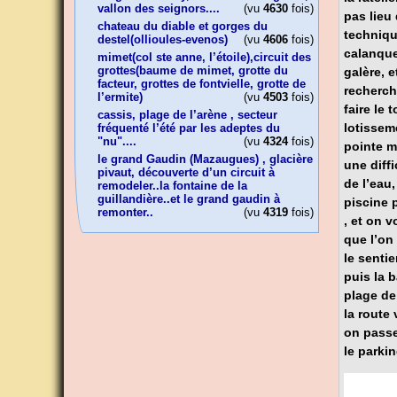
vallon des seignors....
(vu
4630
fois)
pas lieu 
chateau du diable et gorges du
technique
destel(ollioules-evenos)
(vu
4606
fois)
calanque
mimet(col ste anne, l’étoile),circuit des
grottes(baume de mimet, grotte du
galère, 
facteur, grottes de fontvielle, grotte de
recherch
l’ermite)
(vu
4503
fois)
faire le 
cassis, plage de l’arène , secteur
lotisseme
fréquenté l’été par les adeptes du
"nu"....
(vu
4324
fois)
pointe 
le grand Gaudin (Mazaugues) , glacière
une diff
pivaut, découverte d’un circuit à
de l’eau
remodeler..la fontaine de la
guillandière..et le grand gaudin à
piscine 
remonter..
(vu
4319
fois)
, et on 
que l’on 
le sentie
puis la b
plage de
la route
on passe
le parkin