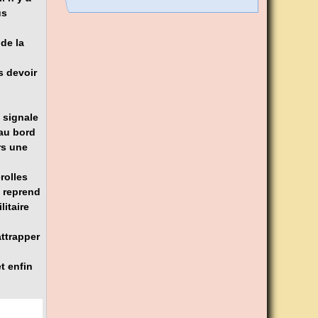
us
de la
s devoir
 signale
 au bord
rs une
erolles
n reprend
litaire
attrapper
t enfin