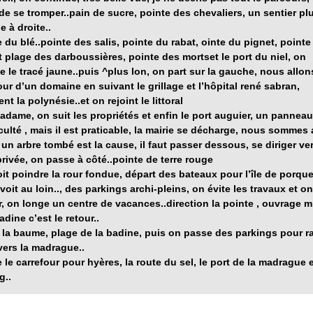
de se tromper..
pain de sucre
,
pointe des chevaliers
, un sentier pl
 à droite..
 du blé..pointe des salis
,
pointe du rabat, ointe du pignet
,
pointe 
et plage des darboussières
,
pointe des morts
et l
e port du niel
, on
e le tracé jaune..puis ^plus lon, on part sur la gauche, nous allon
tour d’un domaine en suivant le grillage et l’hôpital rené sabran,
nt la polynésie..et on rejoint le littoral
madame
, on suit les propriétés et enfin le
port auguier
, un panneau
iculté , mais il est praticable, la mairie se décharge, nous sommes
, un arbre tombé est la cause, il faut passer dessous, se diriger ve
privée, on passe à côté..
pointe de terre rouge
voit poindre la rour fondue, départ des bateaux pour
l’île de porqu
voit au loin.., des parkings archi-pleins, on évite les travaux et o
r, on longe un centre de vacances..direction la pointe , ouvrage mi
adine c’est le retour..
 la baume
, plage de la badine, puis on passe des parkings pour r
 vers la madrague..
 le carrefour pour hyères, la route du sel, le port de la madrague e
g..