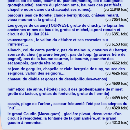
piches,col de salis, baume du plantier(manon), col d’aubignane,
grotte(bauxite), source du pichoun ome, baumes des pestiférés,
chapelle notre dame du chateau(et ses ruines)..
(vu
11849
fois)
parcours jean de florette( claude berri)(riboux, château renard,
vieux mounoï et la grotte..)
(vu
7054
fois)
Les gorges de caramy(TOURVES), grotte de chuchy, le lapiaz,les
anciennes mines de bauxite, grotte st michel,le,pont romain et
circuit du 3 juillet 2014
(vu
6351
fois)
vauvenargues , le vallon du délubre et ses cascades sur
l’infernet....
(vu
6153
fois)
allauch, col de cante perdrix, pas de meinoun, gravures du berger,
source du chien( gravure berger) , pas du loup, (gravures frère de
pagnol), pas de la baume sourme, le taoumé, pounche des
escaouprés, grande tête rouge..
(vu
4662
fois)
st jean de garguier, chapelle st clair, bergerie de tuny, source des
seignors, vallon des seignors....
(vu
4626
fois)
chateau du diable et gorges du destel(ollioules-evenos)
(vu
4600
fois)
mimet(col ste anne, l’étoile),circuit des grottes(baume de mimet,
grotte du facteur, grottes de fontvielle, grotte de l’ermite)
(vu
4499
fois)
cassis, plage de l’arène , secteur fréquenté l’été par les adeptes du
"nu"....
(vu
4320
fois)
le grand Gaudin (Mazaugues) , glacière pivaut, découverte d’un
circuit à remodeler..la fontaine de la guillandière..et le grand
gaudin à remonter..
(vu
4313
fois)