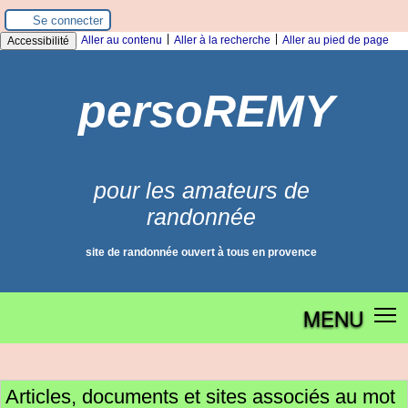
Panneau de gestion des cookies
Se connecter
|
|
Aller au contenu
Aller à la recherche
Aller au pied de page
Accessibilité
persoREMY
pour les amateurs de
randonnée
site de randonnée ouvert à tous en provence
MENU
Articles, documents et sites associés au mot