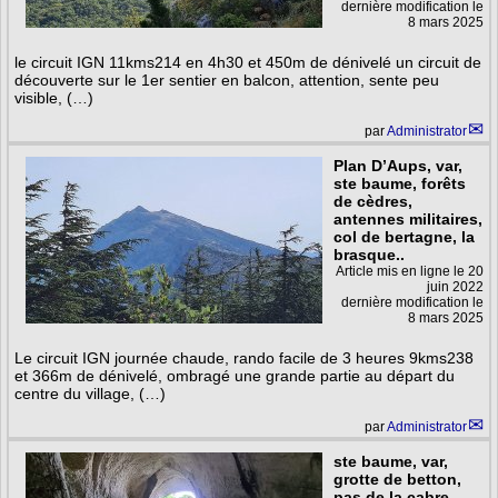
dernière modification le
8 mars 2025
le circuit IGN 11kms214 en 4h30 et 450m de dénivelé un circuit de
découverte sur le 1er sentier en balcon, attention, sente peu
visible, (…)
par
Administrator
Plan D’Aups, var,
ste baume, forêts
de cèdres,
antennes militaires,
col de bertagne, la
brasque..
Article mis en ligne le
20
juin 2022
dernière modification le
8 mars 2025
Le circuit IGN journée chaude, rando facile de 3 heures 9kms238
et 366m de dénivelé, ombragé une grande partie au départ du
centre du village, (…)
par
Administrator
ste baume, var,
grotte de betton,
pas de la cabre,