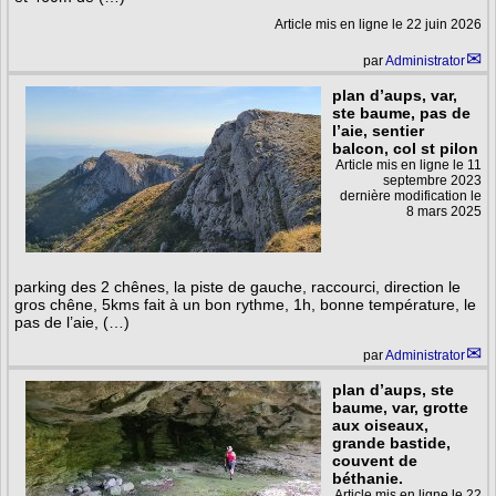
Article mis en ligne le
22 juin 2026
par
Administrator
plan d’aups, var,
ste baume, pas de
l’aie, sentier
balcon, col st pilon
Article mis en ligne le
11
septembre 2023
dernière modification le
8 mars 2025
parking des 2 chênes, la piste de gauche, raccourci, direction le
gros chêne, 5kms fait à un bon rythme, 1h, bonne température, le
pas de l’aie, (…)
par
Administrator
plan d’aups, ste
baume, var, grotte
aux oiseaux,
grande bastide,
couvent de
béthanie.
Article mis en ligne le
22