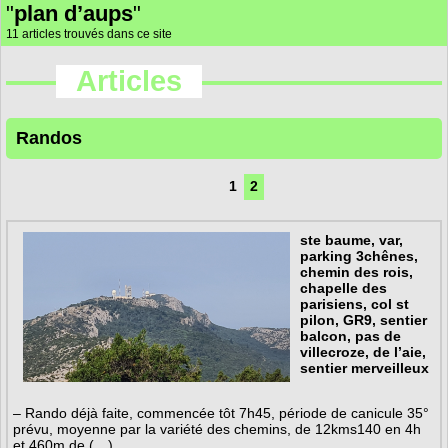
"
plan d’aups
"
11 articles trouvés dans ce site
Articles
Randos
1
2
ste baume, var,
parking 3chênes,
chemin des rois,
chapelle des
parisiens, col st
pilon, GR9, sentier
balcon, pas de
villecroze, de l’aie,
sentier merveilleux
– Rando déjà faite, commencée tôt 7h45, période de canicule 35°
prévu, moyenne par la variété des chemins, de 12kms140 en 4h
et 460m de (…)