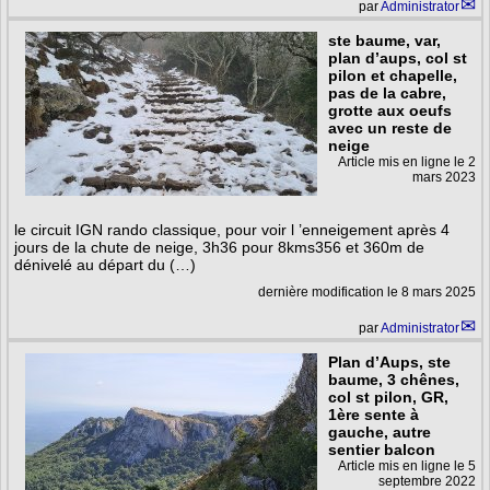
par
Administrator
ste baume, var,
plan d’aups, col st
pilon et chapelle,
pas de la cabre,
grotte aux oeufs
avec un reste de
neige
Article mis en ligne le
2
mars 2023
le circuit IGN rando classique, pour voir l ’enneigement après 4
jours de la chute de neige, 3h36 pour 8kms356 et 360m de
dénivelé au départ du (…)
dernière modification le 8 mars 2025
par
Administrator
Plan d’Aups, ste
baume, 3 chênes,
col st pilon, GR,
1ère sente à
gauche, autre
sentier balcon
Article mis en ligne le
5
septembre 2022