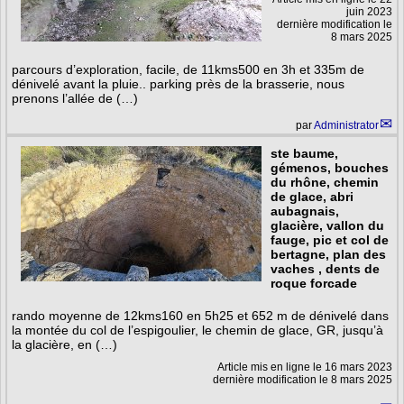
juin 2023
dernière modification le
8 mars 2025
parcours d’exploration, facile, de 11kms500 en 3h et 335m de
dénivelé avant la pluie.. parking près de la brasserie, nous
prenons l’allée de (…)
par
Administrator
ste baume,
gémenos, bouches
du rhône, chemin
de glace, abri
aubagnais,
glacière, vallon du
fauge, pic et col de
bertagne, plan des
vaches , dents de
roque forcade
rando moyenne de 12kms160 en 5h25 et 652 m de dénivelé dans
la montée du col de l’espigoulier, le chemin de glace, GR, jusqu’à
la glacière, en (…)
Article mis en ligne le
16 mars 2023
dernière modification le 8 mars 2025