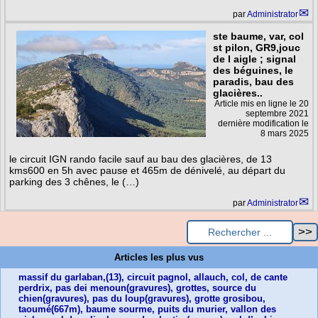
par
Administrator
ste baume, var, col
st pilon, GR9,jouc
de l aigle ; signal
des béguines, le
paradis, bau des
glacières..
Article mis en ligne le
20
septembre 2021
dernière modification le
8 mars 2025
le circuit IGN rando facile sauf au bau des glacières, de 13
kms600 en 5h avec pause et 465m de dénivelé, au départ du
parking des 3 chênes, le (…)
par
Administrator
Articles les plus vus
massif du garlaban,(13), circuit pagnol, allauch, col, de cante
perdrix, pas dei menoun(gravures), grottes, source du
chien(gravures), pas du loup(gravures), grotte grosibou,
taoumé(667m), baume sourme, puits du murier, vallon des