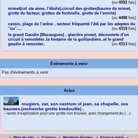
(vu
4592
fois)
mimet(col ste anne, l’étoile),circuit des grottes(baume de mimet,
grotte du facteur, grottes de fontvielle, grotte de l’ermite)
(vu
4498
fois)
cassis, plage de l’arène , secteur fréquenté l’été par les adeptes du
"nu"....
(vu
4319
fois)
le grand Gaudin (Mazaugues) , glacière pivaut, découverte d’un
circuit à remodeler..la fontaine de la guillandière..et le grand
gaudin à remonter..
(vu
4313
fois)
Évènements à venir
Pas d’évènements à venir
Actus
rougiers, var, son castrum st jean, sa chapelle, ses
baumes.(recherche grotte bredouille) .
– rando d’exploration pour une grotte non trouvée, avec changement du (…)
cassis,13, GR, port miou, port pin, 1er belvédère en
les baux de provence, 13, mont paon, val d’enfer..
peyrolles, 13, la grande baume, le loubatas, syphon
Ste Baume, var, 3 chênes, sentier du canapé,
Plan du site
Contact
Mentions légales
Espace privé