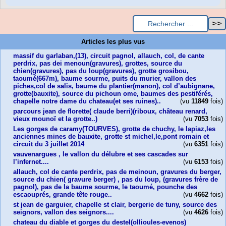
Articles les plus vus
massif du garlaban,(13), circuit pagnol, allauch, col, de cante
perdrix, pas dei menoun(gravures), grottes, source du
chien(gravures), pas du loup(gravures), grotte grosibou,
taoumé(667m), baume sourme, puits du murier, vallon des
piches,col de salis, baume du plantier(manon), col d’aubignane,
grotte(bauxite), source du pichoun ome, baumes des pestiférés,
chapelle notre dame du chateau(et ses ruines)..
(vu
11849
fois)
parcours jean de florette( claude berri)(riboux, château renard,
vieux mounoï et la grotte..)
(vu
7053
fois)
Les gorges de caramy(TOURVES), grotte de chuchy, le lapiaz,les
anciennes mines de bauxite, grotte st michel,le,pont romain et
circuit du 3 juillet 2014
(vu
6351
fois)
vauvenargues , le vallon du délubre et ses cascades sur
l’infernet....
(vu
6153
fois)
allauch, col de cante perdrix, pas de meinoun, gravures du berger,
source du chien( gravure berger) , pas du loup, (gravures frère de
pagnol), pas de la baume sourme, le taoumé, pounche des
escaouprés, grande tête rouge..
(vu
4662
fois)
st jean de garguier, chapelle st clair, bergerie de tuny, source des
seignors, vallon des seignors....
(vu
4626
fois)
chateau du diable et gorges du destel(ollioules-evenos)