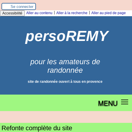
Panneau de gestion des cookies
Se connecter
|
|
Aller au contenu
Aller à la recherche
Aller au pied de page
Accessibilité
persoREMY
pour les amateurs de
randonnée
site de randonnée ouvert à tous en provence
MENU
Refonte complète du site