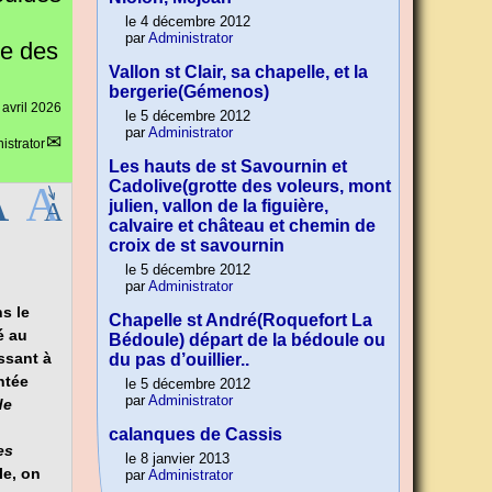
le 4 décembre 2012
par
Administrator
te des
Vallon st Clair, sa chapelle, et la
bergerie(Gémenos)
 avril 2026
le 5 décembre 2012
par
Administrator
istrator
Les hauts de st Savournin et
Cadolive(grotte des voleurs, mont
julien, vallon de la figuière,
calvaire et château et chemin de
croix de st savournin
le 5 décembre 2012
par
Administrator
s le
Chapelle st André(Roquefort La
é au
Bédoule) départ de la bédoule ou
ssant à
du pas d’ouillier..
ntée
le 5 décembre 2012
par
Administrator
de
calanques de Cassis
es
le 8 janvier 2013
le, on
par
Administrator