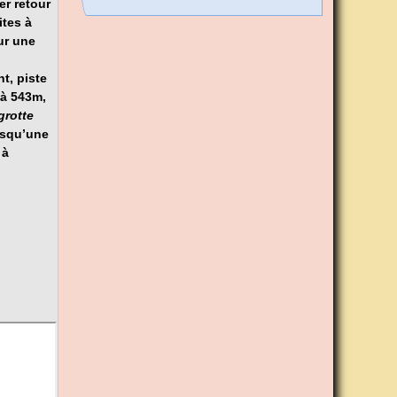
er retour
ites à
ur une
t, piste
à 543m,
grotte
jusqu’une
 à