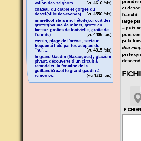
prendre 
vallon des seignors....
(vu
4616
fois)
et desce
chateau du diable et gorges du
destel(ollioules-evenos)
(vu
4556
fois)
franchir
mimet(col ste anne, l’étoile),circuit des
large pist
grottes(baume de mimet, grotte du
–
puis ce
facteur, grottes de fontvielle, grotte de
puis sen
l’ermite)
(vu
4496
fois)
puis lumi
cassis, plage de l’arène , secteur
fréquenté l’été par les adeptes du
des maq
"nu"....
(vu
4315
fois)
piste qui
le grand Gaudin (Mazaugues) , glacière
descendr
pivaut, découverte d’un circuit à
remodeler..la fontaine de la
guillandière..et le grand gaudin à
FICH
remonter..
(vu
4311
fois)
FICHIE