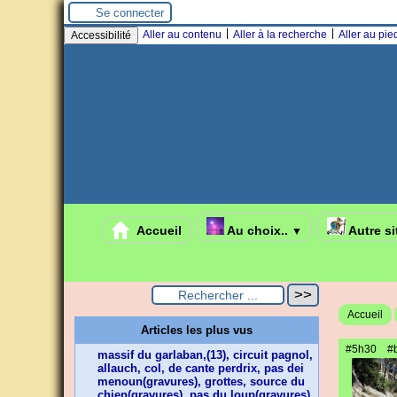
Panneau de gestion des cookies
Se connecter
|
|
Aller au contenu
Aller à la recherche
Aller au pi
Accessibilité
Accueil
Au choix..
Autre si
▼
Accueil
Articles les plus vus
#5h30
#
massif du garlaban,(13), circuit pagnol,
allauch, col, de cante perdrix, pas dei
menoun(gravures), grottes, source du
chien(gravures), pas du loup(gravures),