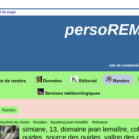
ed de page
persoRE
site de randonné
te de randos
Données
Editorial
Randos
Services météorologiques
Randos
bouches du rhone
#ouides
#parking jean lemaître
#simiane
simiane, 13, domaine jean lemaître, co
ouides, source des ouides, vallon des 