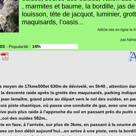
, marmites et baume, la bordille, jas de
louisson, tête de jacquot, luminier, grot
maquisards, l’oasis...
Article mis en ligne le
9
par
Admin
03
-
Popularité :
14%
s moyen de 17kms500et 630m de dénivelé, en 5h40 , attention dan
t la descente raide après la grotte des maquisards, parking indiqu
jean lemaître, grand piste au départ vers le col des ouides, en pa
 puis piste chaotique, où passe une conduite de gaz, avec une mo
ive puis plus raide à l’approche du col en passant près du
puits 
...col des ouides 582m..
e en face, à l’arrivée, sur plus de 3kms, en passant à la
source d
vec un bon débit aujourd’hui...on arrive à une piste, vers la bordil