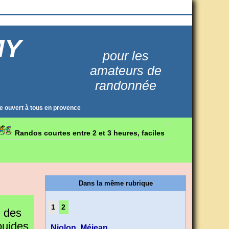
MY
pour les
amateurs de
randonnée
e ouvert à tous en provence
Randos courtes entre 2 et 3 heures, faciles
Dans la même rubrique
1
2
l des
ouides
Niolon, Méjean