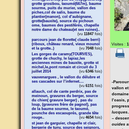
grotte grosibou, taoumé(667m), baume
sourme, puits du murier, vallon des
piches,col de salis, baume du
plantier(manon), col d’aubignane,
grotte(bauxite), source du pichoun
ome, baumes des pestiférés, chapelle
notre dame du chateau(et ses ruines)..
(vu
11847
fois)
parcours jean de florette( claude berri)
(riboux, château renard, vieux mounoï
Visites :
1
et la grotte..)
(vu
7048
fois)
Les gorges de caramy(TOURVES),
grotte de chuchy, le lapiaz,les
anciennes mines de bauxite, grotte st
michel,le,pont romain et circuit du 3
juillet 2014
(vu
6346
fois)
vauvenargues , le vallon du délubre et
ses cascades sur l’infernet....
-Parcour
(vu
6151
fois)
vallon e
allauch, col de cante perdrix, pas de
domaine 
meinoun, gravures du berger, source
l’oasis,
du chien( gravure berger) , pas du
loup, (gravures frère de pagnol), pas
progress
de la baume sourme, le taoumé,
lucques
pounche des escaouprés, grande tête
rouge..
(vu
4654
fois)
–
descent
st jean de garguier, chapelle st clair,
ouides
a
bergerie de tuny, source des seignors,