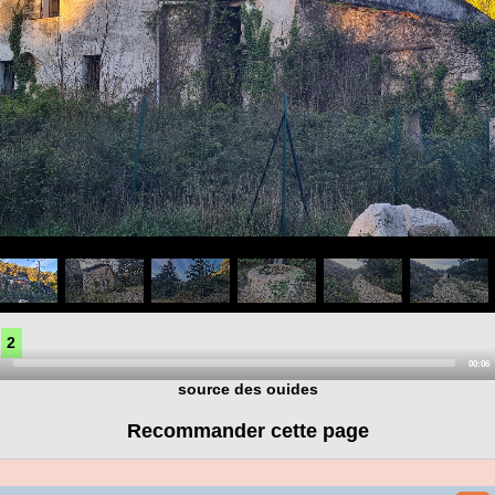
2
ent
Total
00:06
durati
Video
source des ouides
Player
Recommander cette page