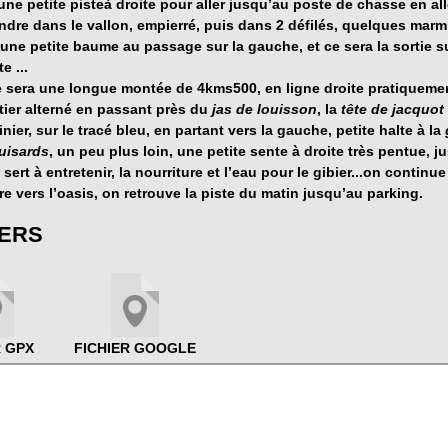
une petite pisteà droite pour aller jusqu’au poste de chasse en all
ndre dans le vallon, empierré, puis dans 2 défilés, quelques marm
, une petite baume au passage sur la gauche, et ce sera la sortie s
e ...
 sera une longue montée de 4kms500, en ligne droite pratiquemen
tier alterné en passant près du
jas de louisson
, la
tête de jacquot
nier, sur le tracé bleu, en partant vers la gauche, petite halte à la
uisards
, un peu plus loin, une petite sente à droite très pentue, 
 sert à entretenir, la nourriture et l’eau pour le gibier...on continue
e vers l’oasis, on retrouve la piste du matin jusqu’au parking.
IERS
R GPX
FICHIER GOOGLE