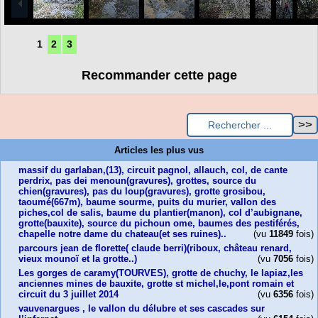
1
2
3
Recommander cette page
Articles les plus vus
massif du garlaban,(13), circuit pagnol, allauch, col, de cante
perdrix, pas dei menoun(gravures), grottes, source du
chien(gravures), pas du loup(gravures), grotte grosibou,
taoumé(667m), baume sourme, puits du murier, vallon des
piches,col de salis, baume du plantier(manon), col d’aubignane,
grotte(bauxite), source du pichoun ome, baumes des pestiférés,
chapelle notre dame du chateau(et ses ruines)..
(vu
11849
fois)
parcours jean de florette( claude berri)(riboux, château renard,
vieux mounoï et la grotte..)
(vu
7056
fois)
Les gorges de caramy(TOURVES), grotte de chuchy, le lapiaz,les
anciennes mines de bauxite, grotte st michel,le,pont romain et
circuit du 3 juillet 2014
(vu
6356
fois)
vauvenargues , le vallon du délubre et ses cascades sur