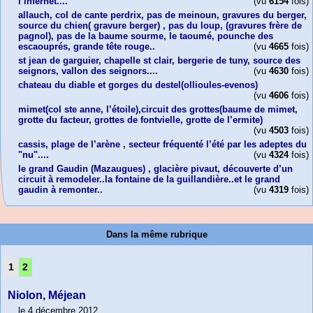
l’infernet....
(vu
6154
fois)
allauch, col de cante perdrix, pas de meinoun, gravures du berger,
source du chien( gravure berger) , pas du loup, (gravures frère de
pagnol), pas de la baume sourme, le taoumé, pounche des
escaouprés, grande tête rouge..
(vu
4665
fois)
st jean de garguier, chapelle st clair, bergerie de tuny, source des
seignors, vallon des seignors....
(vu
4630
fois)
chateau du diable et gorges du destel(ollioules-evenos)
(vu
4606
fois)
mimet(col ste anne, l’étoile),circuit des grottes(baume de mimet,
grotte du facteur, grottes de fontvielle, grotte de l’ermite)
(vu
4503
fois)
cassis, plage de l’arène , secteur fréquenté l’été par les adeptes du
"nu"....
(vu
4324
fois)
le grand Gaudin (Mazaugues) , glacière pivaut, découverte d’un
circuit à remodeler..la fontaine de la guillandière..et le grand
gaudin à remonter..
(vu
4319
fois)
Dans la même rubrique
1
2
Niolon, Méjean
le 4 décembre 2012