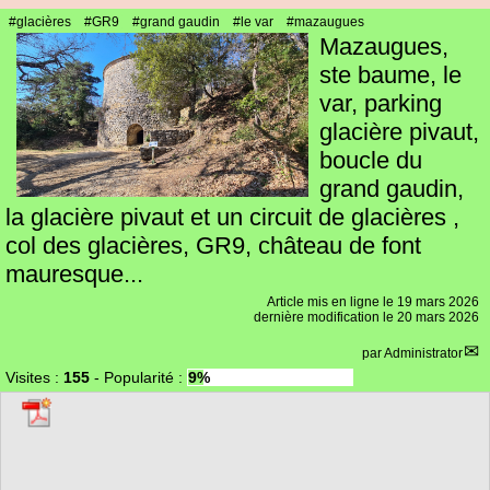
#glacières
#GR9
#grand gaudin
#le var
#mazaugues
Mazaugues,
ste baume, le
var, parking
glacière pivaut,
boucle du
grand gaudin,
la glacière pivaut et un circuit de glacières ,
col des glacières, GR9, château de font
mauresque...
Article mis en ligne le
19 mars 2026
dernière modification le 20 mars 2026
par
Administrator
Visites :
155
-
Popularité :
9%