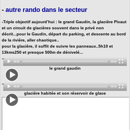
-
autre rando dans le secteur
-Triple objectif aujourd’hui : le grand Gaudin, la glacière Pivaut
et un circuit de glacières souvent dans le privé non
décrit...pour le Gaudin, départ du parking, et descente au bord
de la rivière, aller chaotique..
pour la glacière, il suffit de suivre les panneaux..5h10 et
13kms250 et presque 500m de dénivelé...
–
Current
Total
00:00
00:54
time
duration
Video
le grand gaudin
Player
–
Current
Total
00:00
00:16
time
duration
Video
glacière habitée et son réservoir de glace
Player