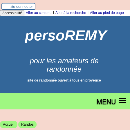
Panneau de gestion des cookies
Se connecter
|
|
Aller au contenu
Aller à la recherche
Aller au pied de page
Accessibilité
persoREMY
pour les amateurs de
randonnée
site de randonnée ouvert à tous en provence
MENU
Accueil
Randos