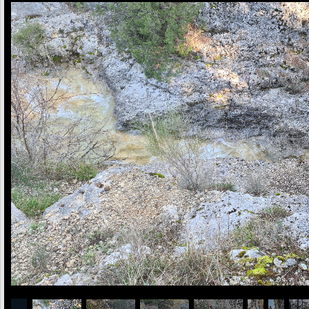
1
/
30